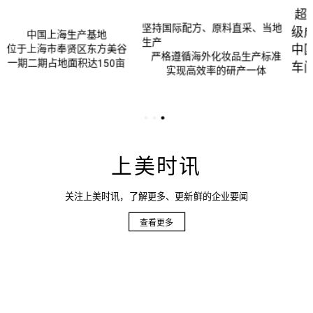
海外生产基地
超级产能｜超级品质｜超
际配方、原料直采、当地
级成本｜超级AI智能
中国首个AI智能化妆品无人
遵循海外化妆品生产标准
车间
实现高效率的研产一体
日产能达200万瓶
上美时讯
关注上美时讯，了解更多、更新鲜的企业要闻
查看更多
品牌
荣誉