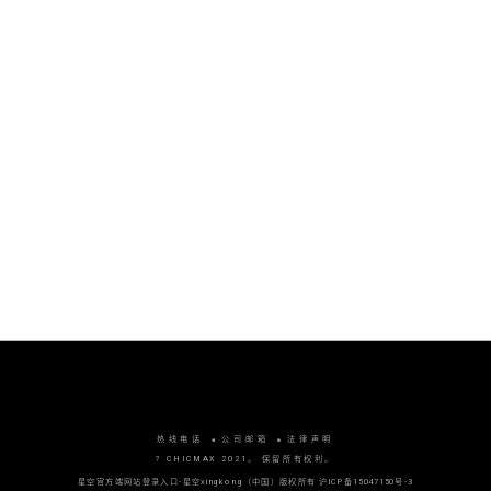
大事件
企业文化
友情链接：
小偷程序
镜像站群
热线电话
公司邮箱
法律声明
? CHICMAX 2021。 保留所有权利。
星空官方端网站登录入口-星空xingkong（中国）版权所有
沪ICP备15047150号-3