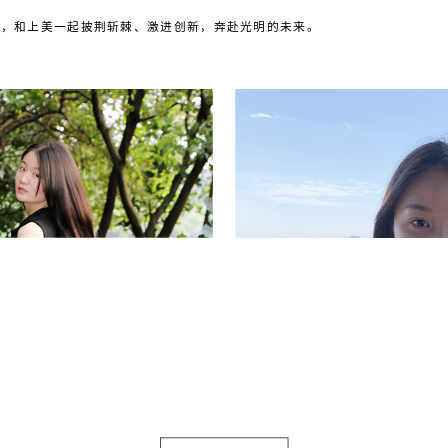
队，和上美一起披荆斩棘、激进创新，奔赴光明的未来。