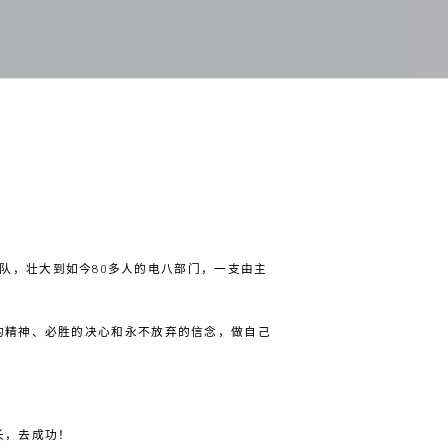
亮
队，壮大到如今80多人的电八部门，一支由主
的精神、必胜的决心和永不放弃的信念，做自己
长，去成功！