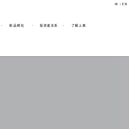
EN
中
|
新品孵化
投资者关系
了解上美