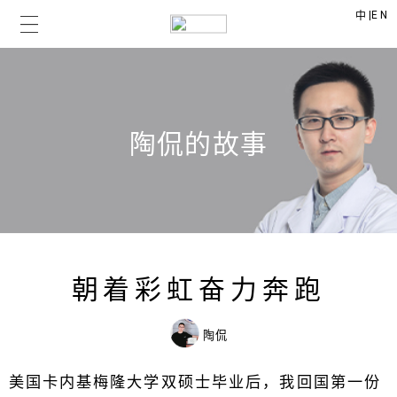
|
EN
中
陶侃的故事
朝着彩虹奋力奔跑
陶侃
美国卡内基梅隆大学双硕士毕业后，我回国第一份