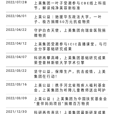
2022/07/28
上美集团一叶子受邀参与CBE线上科技
节，解读纯净美容新标准
2022/06/01
上美公益｜驰援华东政法大学，一叶
子、极方捐赠50万元抗疫物资
2022/04/22
守护白衣天使，上美集团向瑞金医院捐
赠物资
2022/04/12
上美集团受邀参与ICIC直播课堂，与行
业分享基础研究成果
2022/04/07
科研再攀高峰，上美集团基础研究成果
荣登普林斯顿大学学术引擎
2022/03/22
坚守公益，保障生产，抗击疫情，上美
集团在行动！
2022/03/16
上美公益｜携手河北省残疾人福利基金
会，上美集团为听障儿童教师送出呵护
2022/03/09
上美公益 | 上美集团为中国扶贫基金会
“童伴妈妈项目”捐赠百万物资
2021/12/30
科研再传喜讯！上美集团最新研发成果