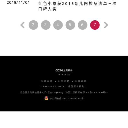
2018/11/01
红色小象获2018育儿网橙品清单三项
口碑大奖
2
3
4
5
6
7
热线电话
公司邮箱
法律声明
? CHICMAX 2021。 保留所有权利。
星空官方端网站登录入口-星空xingkong（中国）版权所有
沪ICP备15047150号-3
沪公网安备 31010702006915号