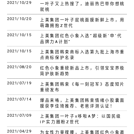
2021/10/29
一叶子又上热搜了，迪丽热巴带你想桃
就桃
2021/10/20
上美集团一叶子屁桃面膜新鲜上市，用
萌趣拥抱Z世代
2021/10/15
上美集团红色小象入选“超级新‘申’代
品牌力A计划”
2021/10/15
上美集团韩束商标入选第九批上海市重
点商标保护名录
2021/08/20
红色小象重磅新品上市，引领宝宝界极
简护肤新趋势
2021/07/19
上美集团韩束《每一刻冠军》态度短片
重磅发布
2021/07/14
爆品来咯，上美集团韩束情绪小胶囊面
膜获李佳琦推荐、老爸评测认证！
2021/07/09
上美集团一叶子x哆啦A梦：以国民级
IP实力圈粉Z世代
2021/04/29
为女性力量撑腰，上美集团红色小象邀