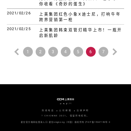
你收看《奇妙的蛋生》
2021/02/26
上美集团红色小象X迪士尼，打响牛年
跨界营销第一枪
2021/02/25
上美集团韩束双管灯精华上市！一瓶开
启新肌龄
1
2
3
4
5
6
7
热线电话
公司邮箱
法律声明
? CHICMAX 2021。 保留所有权利。
星空官方端网站登录入口-星空xingkong（中国）版权所有
沪ICP备15047150号-3
沪公网安备 31010702006915号