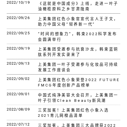
2022/10/19
《这就是中国成分》上线，走进一叶子
油橄榄原料之乡甘肃陇南
2022/09/26
上美集团红色小象官宣代言人王子文，
助力中国父母“轻养新一代”
2022/09/25
“时间的想象力”，韩束2022科学发布
会圆满举行
2022/09/19
上美集团受邀参与抗衰沙龙，韩束蓝铜
肽系列开发实录来了
2022/09/13
上美集团一叶子受邀参与化妆品可持续
发展工作座谈会
2022/09/02
上美集团红色小象荣登2022 FUTURE
FMCG年度创新产品榜单
2022/09/01
中国式纯净美容大会召开，上美集团一
叶子引领Clean Beauty新风潮
2022/08/09
三奖加冕！上美集团红色小象入选
2021育儿网橙品清单
2022/07/12
三奖加冕，上美集团三大品牌获2022