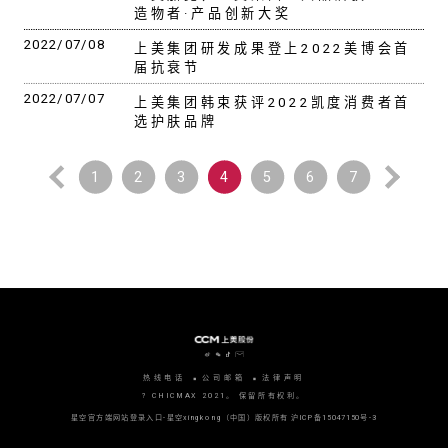
造物者·产品创新大奖
2022/07/08
上美集团研发成果登上2022美博会首
届抗衰节
2022/07/07
上美集团韩束获评2022凯度消费者首
选护肤品牌
1
2
3
4
5
6
7
热线电话
公司邮箱
法律声明
? CHICMAX 2021。 保留所有权利。
星空官方端网站登录入口-星空xingkong（中国）版权所有
沪ICP备15047150号-3
沪公网安备 31010702006915号