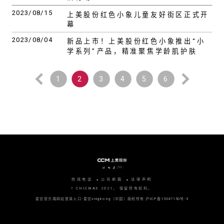
2023/08/15
上美股份红色小象儿童友好街区正式开
幕
2023/08/04
新品上市！上美股份红色小象推出“小
学系列”产品，精准聚焦学龄肌护肤
1
2
3
4
5
6
热线电话
公司邮箱
法律声明
? CHICMAX 2021。 保留所有权利。
星空官方端网站登录入口-星空xingkong（中国）版权所有
沪ICP备15047150号-3
沪公网安备 31010702006915号