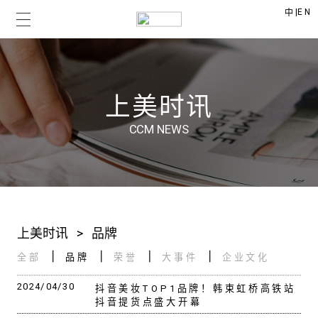
|
EN
中
上美时讯
CCM NEWS
上美时讯
>
品牌
全部
品牌
荣誉
大事件
企业文化
2024/04/30
抖音美妆TOP1品牌！韩束虹桥高铁站
抖音提货点盛大开幕