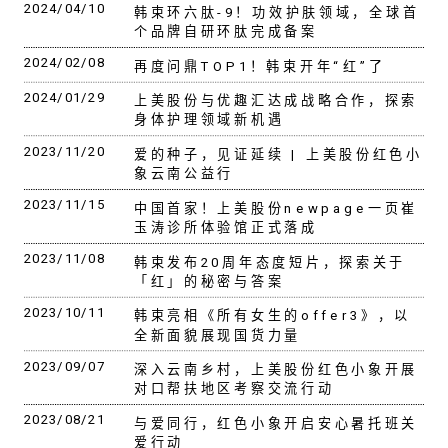
2024/04/10
韩束环六肽-9！功效护肤领域，全球首
个品牌自研环肽完成备案
2024/02/08
再度问鼎TOP1！韩束开年“红”了
2024/01/29
上美股份与优趣汇达成战略合作，探索
身体护理领域新机遇
2023/11/20
爱的种子，见证延续 | 上美股份红色小
象云南公益行
2023/11/15
中国首家！上美股份newpage一页崔
玉涛诊所体验馆正式落成
2023/11/08
韩束发布20周年态度短片，探索关于
「红」的秘密与答案
2023/10/11
韩束亮相《所有女生的offer3》，以
全新面貌展现国货力量
2023/09/07
深入云南乡村，上美股份红色小象开展
对口帮扶地区考察交流行动
2023/08/21
与爱同行，红色小象开启安心暑托班关
爱行动