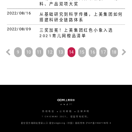
料、产品双项大奖
2022/08/16
从基础研究到科学传播，上美集团如何
搭建科研全链路体系
2022/08/09
三奖加冕！上美集团红色小象入选
2021育儿网橙品清单
9
10
11
12
13
14
15
16
17
18
热线电话
公司邮箱
法律声明
? CHICMAX 2021。 保留所有权利。
星空官方端网站登录入口-星空xingkong（中国）版权所有
沪ICP备15047150号-3
沪公网安备 31010702006915号