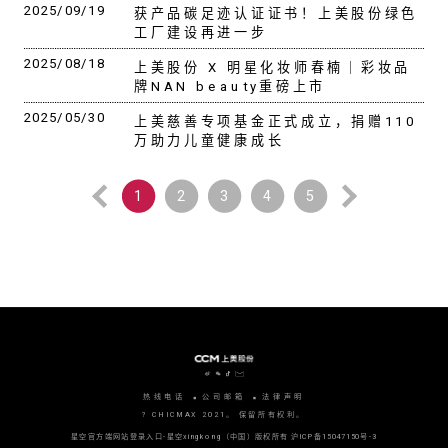
2025/09/19
获产品碳足迹认证证书！上美股份绿色
工厂建设再进一步
2025/08/18
上美股份 X 明星化妆师春楠｜彩妆品
牌NAN beauty重磅上市
2025/05/30
上美慈善专项基金正式成立，捐赠110
万助力儿童健康成长
1
2
3
4
5
热线电话
公司邮箱
法律声明
? CHICMAX 2021。 保留所有权利。
星空官方端网站登录入口-星空xingkong（中国）版权所有
沪ICP备15047150号-3