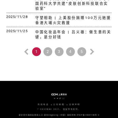
国药科大学共建“皮肤创新科技联合实
验室”
2025/11/28
守望相助 | 上美股份捐赠100万元驰援
香港大埔火灾救援
2025/11/25
中国化妆品年会 | 吕义雄：做生意的关
键，是分好钱
1
2
3
4
5
热线电话
公司邮箱
法律声明
? CHICMAX 2021。 保留所有权利。
星空官方端网站登录入口-星空xingkong（中国）版权所有
沪ICP备15047150号-3