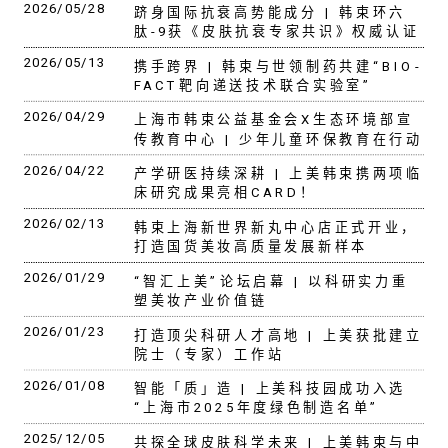
2026/05/28
跻身国际抗衰高势能成分 | 韩束环六
肽-9获《皮肤抗衰专家共识》权威认证
2026/05/13
携手跨界 | 韩束与世领制药共建“BIO-
FACT靶向递送技术联合实验室”
2026/04/29
上海市韩束公益基金会X生态环境部宣
传教育中心 | 少年儿童环保教育在行动
2026/04/22
产学研医持续深耕 | 上美韩束携两项临
床研究成果亮相CARD！
2026/02/13
韩束上海新世界新丸中心店正式开业，
打造国货美妆高质量发展新样本
2026/01/29
“智汇上美”论坛启幕 | 以科研实力重
塑美妆产业价值链
2026/01/23
打造顶尖科研人才高地 | 上美获批建立
院士（专家）工作站
2026/01/08
智能「质」造 | 上美科技园成功入选
“上海市2025年度绿色制造名单”
2025/12/05
共探全球皮肤科学未来 | 上美韩束与中