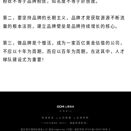
粉丝不等于品牌粉丝，知名度不等于好感度。
第二，要坚持品牌的长期主义，品牌才是获取源源不断流
量的根本法则，建立品牌壁垒是品牌持续增长的核心。
第三，做品牌是个慢活，成为一家百亿美金估值的公司，
不应以十年为周期，而应以百年为周期。在这其中，人才
梯队建设尤为重要！
热线电话
公司邮箱
法律声明
? CHICMAX 2021。 保留所有权利。
星空官方端网站登录入口-星空xingkong（中国）版权所有
沪ICP备15047150号-3