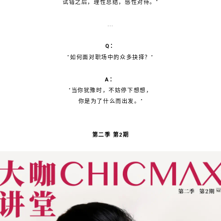
试错之后，理性总结，感性对待。”
...
Q：
“如何面对职场中的众多抉择？”
A：
“当你犹豫时，不妨停下想想，
你是为了什么而出发。”
第二季 第2期