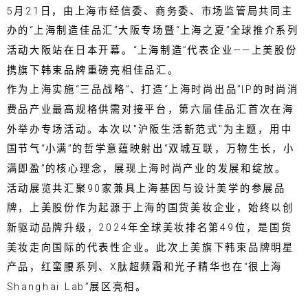
5月21日，由上海市经信委、商务委、市场监管局共同主
办的“上海制造佳品汇”大阪专场暨“上海之夏”全球推介系列
活动大阪站在日本开幕。“上海制造”代表企业——上美股份
携旗下韩束品牌重磅亮相佳品汇。
作为上海实施“三品战略”、打造“上海时尚出品”IP的时尚消
费品产业最高规格供需对接平台，第六届佳品汇首次在海
外举办专场活动。本次以"沪阪生活新范式"为主题，用中
国节气“小满”的哲学意蕴映射出“双城互联，万物生长，小
满即盈”的核心理念，展现上海时尚产业的发展和绽放。
活动展览共汇聚90家兼具上海基因与设计美学的参展品
牌，上美股份作为起源于上海的国货美妆企业，始终以创
新驱动品牌升级，2024年全球美妆排名第49位，是国货
美妆走向国际的代表性企业。此次上美旗下韩束品牌明星
产品，红蛮腰系列、X肽超频霜和光子精华也在“很上海
Shanghai Lab”展区亮相。