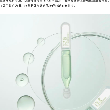
缓祛痘精华液」以独特的青蒿油 AN + 成分，有效舒缓并改善敏感肌痘痘问题，凭
可靠的祛痘选择，凸显品牌在敏感肌护理领域的专业度。