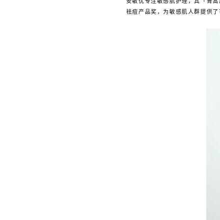
安敏优专注敏感肌护理，其「青蒿舒
祛痘产品奖，为敏感肌人群提供了