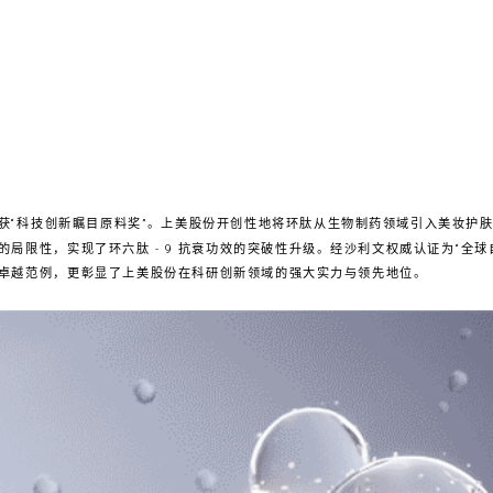
荣获“科技创新瞩目原料奖”。上美股份开创性地将环肽从生物制药领域引入美妆护
9 的局限性，实现了环六肽 - 9 抗衰功效的突破性升级。经沙利文权威认证为“全
卓越范例，更彰显了上美股份在科研创新领域的强大实力与领先地位。