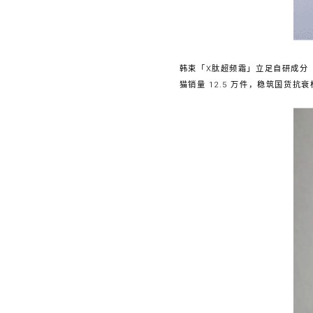
韩束「X肽超频霜」立足自研成分
猫销量 12.5 万件，稳筑国货抗