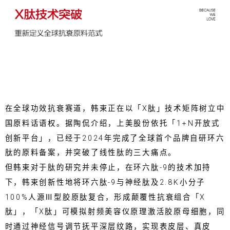
在全球功效抗衰赛道，韩束正在以「X肽」技术矩阵树立中
国原料话语权。据陶侃介绍，上美股份依托「1+N开放式
创新平台」，已经于2024年完成了全球首个品牌自研环六
肽的原料备案，并突破了线性肽的三大痛点。
但韩束对于肽的研究并未停止，在环六肽-9的技术加持
下，韩束创新性地将环六肽-9与神经肽及2.8K小分子
100%人源Ⅲ型胶原肽复合，形成颠覆性抗衰组合「X
肽」，「X肽」可模拟射频美容仪原理激活胶原母细胞，同
时通过神经信号调节抚平深层纹路，实现表皮层、真皮