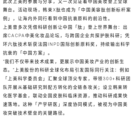
此次上美的参展与分享，又一次见证着中国美妆登上全球
舞台。活动现场，韩束X肽也成为「中国美容肽创新标杆案
例」，让海内外同行看到中国抗衰原料的前沿性。
上美曾多次凭借科研创新让中国「肽」登上世界舞台：出
席CACPA中美化妆品论坛，与跨国企业共探护肤科研；凭
环六肽技术斩获法国INPD国际创新原料奖，持续输出科学
抗衰的「中国方案」。
“我们不仅带来技术成果，更展示中国美妆产业的创新生
态。”上美股份的科研全球化布局引发国际同行关注：例如
「上美科学委员会」汇聚全球顶尖专家，带领300+科研团
队开展从基础研究到配方转化的全链条攻关；设立韩束转
化医学基金，联动全国皮肤科临床资源，推动科研成果快
速落地。这种「产学研医」深度协同模式，被视为中国美
妆突破技术壁垒的关键路径。