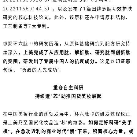
202211550526.8）及功效机理专利（专利号：
202211550144.5），以及发布了1篇围绕多肽功效护肤
研究的核心科技论文。此外，该原料还在申请原料结构、
工艺制备等7大专利。
纵观环六肽-9的研发历程，从原料基础研究到配方研究持
续深入，
上美完成了从应用肽、解析肽、研究肽到创新肽
的突围，研发出了专属中国人的抗衰成分。
这足以印证那
句话， “勇敢的人先成功”。
重仓自主科研
持续造“芯”助推国货美妆崛起
在中国美妆行业的蓬勃发展中，环六肽-9的研发过程也正
是上美乃至国货化妆品造“芯”的缩影。
如何走好科研“先手
棋”，在急功近利的商业时代“慢”下来，积蓄核心力量，或