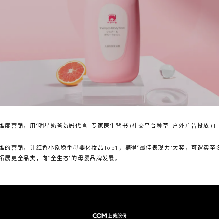
度营销，用“明星奶爸奶妈代言+专家医生背书+社交平台种草+户外广告投放+I
维的营销，让红色小象稳坐母婴化妆品Top1，摘得“最佳表现力”大奖，可谓实至
拓展更全品类，向“全生态”的母婴品牌发展。