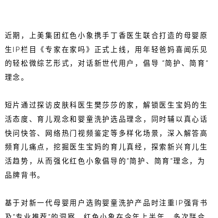
近期，上美集团红色小象携手丁香医生联合打造的母婴原
生IP栏目《专家在家吗》正式上线，用年轻爸妈喜闻乐见
的轻松微综艺形式，对话新世代用户，倡导 “简护、简育”
理念。
短片通过探访皮肤科医生樊莎莎的家，解锁医生宝妈的生
活态度、育儿观念和婴童洗护选品理念，同时辅以真心话
快问快答、网络热门视频鉴定等多样化场景，深入解答高
频育儿痛点，挖掘医生宝妈的育儿真经，探索新兴育儿生
活趋势，从而强化红色小象倡导的“简护、简育”理念，为
品牌背书。
基于对新一代母婴用户选购婴童洗护产品时注重IP强背书
及“专业推荐”的洞察，红色小象在今年上半年，多次联合