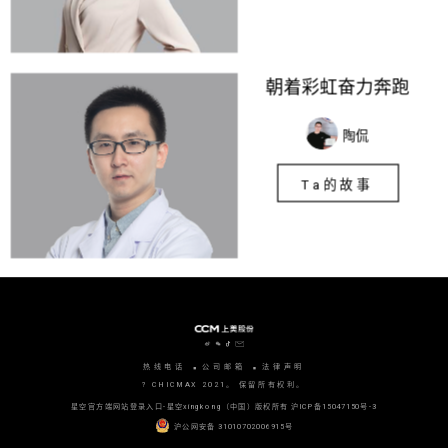
朝着彩虹奋力奔跑
陶侃
Ta的故事
热线电话
公司邮箱
法律声明
? CHICMAX 2021。 保留所有权利。
星空官方端网站登录入口-星空xingkong（中国）版权所有
沪ICP备15047150号-3
沪公网安备 31010702006915号