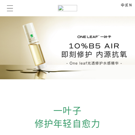
|
EN
中
一叶子
修护年轻自愈力