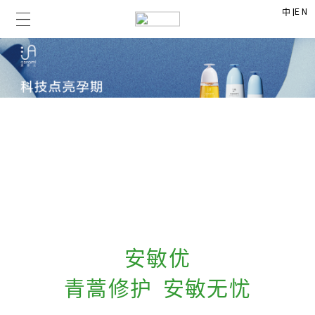
|
EN
中
安敏优
青蒿修护 安敏无忧